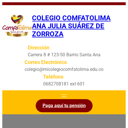
Saltar
al
COLEGIO COMFATOLIMA
contenido
ANA JULIA SUÁREZ DE
ZORROZA
Dirección
Carrera 8 # 123-50 Barrio Santa Ana
Correo Electrónico
colegio@micolegiocomfatolima.edu.co
Teléfono
0682708181 ext 601
Paga aquí tu pensión