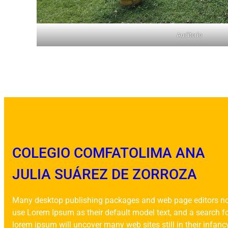
Auditorio
COLEGIO COMFATOLIMA ANA
JULIA SUÁREZ DE ZORROZA
Many desktop publishing packages and web page editors n
use Lorem Ipsum as their default model text, and a search f
lorem ipsum will uncover many web sites still in their infanc