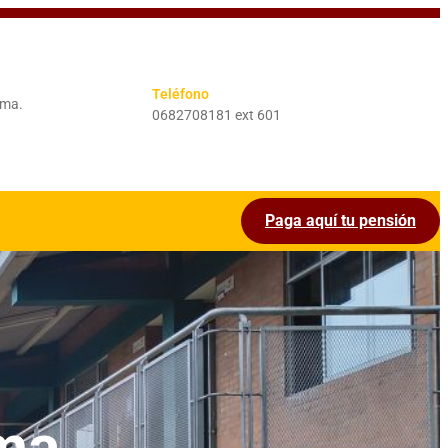
Teléfono
ima.
0682708181 ext 601
Paga aquí tu pensión
ma