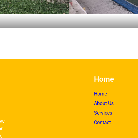
Home
Home
About Us
Services
ow
Contact
or
y.