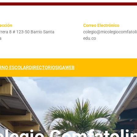
ección
Correo Electrónico
rera 8 # 123-50 Barrio Santa
colegio@micolegiocomfatol
a
edu.co
RNO ESCOLAR
DIRECTORIO
SIGAWEB
olegio Comfatoli