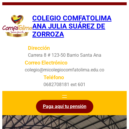
Saltar
al
COLEGIO COMFATOLIMA
contenido
ANA JULIA SUÁREZ DE
ZORROZA
Dirección
Carrera 8 # 123-50 Barrio Santa Ana
Correo Electrónico
colegio@micolegiocomfatolima.edu.co
Teléfono
0682708181 ext 601
Paga aquí tu pensión