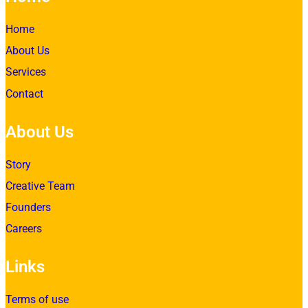
Home
About Us
Services
Contact
About Us
Story
Creative Team
Founders
Careers
Links
Terms of use