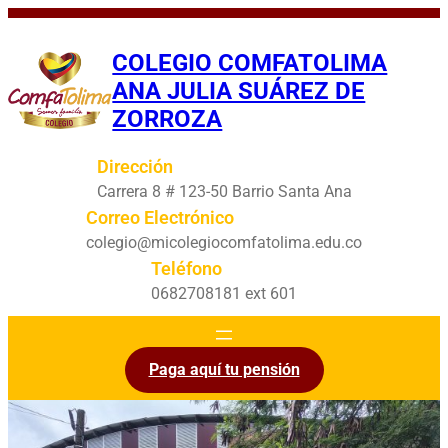
Saltar
al
COLEGIO COMFATOLIMA
contenido
ANA JULIA SUÁREZ DE
ZORROZA
Dirección
Carrera 8 # 123-50 Barrio Santa Ana
Correo Electrónico
colegio@micolegiocomfatolima.edu.co
Teléfono
0682708181 ext 601
Paga aquí tu pensión