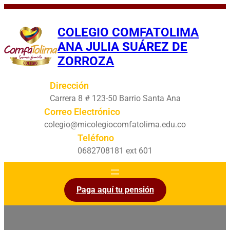
Saltar
al
COLEGIO COMFATOLIMA
contenido
ANA JULIA SUÁREZ DE
ZORROZA
Dirección
Carrera 8 # 123-50 Barrio Santa Ana
Correo Electrónico
colegio@micolegiocomfatolima.edu.co
Teléfono
0682708181 ext 601
Paga aquí tu pensión