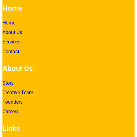
Home
Home
About Us
Services
Contact
About Us
Story
Creative Team
Founders
Careers
Links