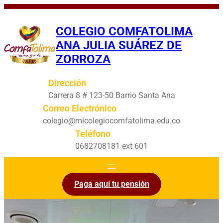
Saltar
al
COLEGIO COMFATOLIMA
contenido
ANA JULIA SUÁREZ DE
ZORROZA
Dirección
Carrera 8 # 123-50 Barrio Santa Ana
Correo Electrónico
colegio@micolegiocomfatolima.edu.co
Teléfono
0682708181 ext 601
Paga aquí tu pensión