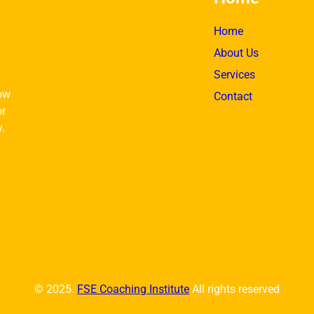
Home
About Us
Services
ow
Contact
or
y.
© 2025.
FSE Coaching Institute
All rights reserved