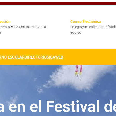
ección
Correo Electrónico
rera 8 # 123-50 Barrio Santa
colegio@micolegiocomfatol
a
edu.co
RNO ESCOLAR
DIRECTORIO
SIGAWEB
a en el Festival