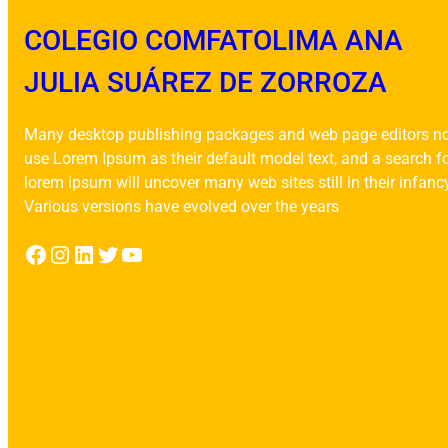
COLEGIO COMFATOLIMA ANA
JULIA SUÁREZ DE ZORROZA
Many desktop publishing packages and web page editors n
use Lorem Ipsum as their default model text, and a search f
lorem ipsum will uncover many web sites still in their infanc
Various versions have evolved over the years
Facebook
Instagram
LinkedIn
Twitter
YouTube