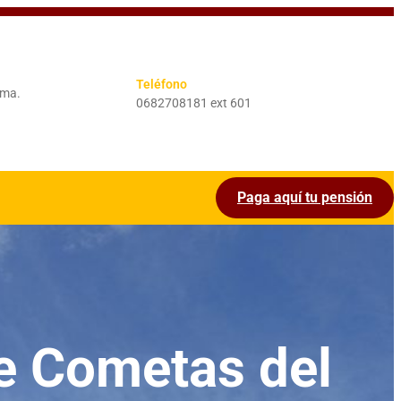
Teléfono
ima.
0682708181 ext 601
Paga aquí tu pensión
 de Cometas del