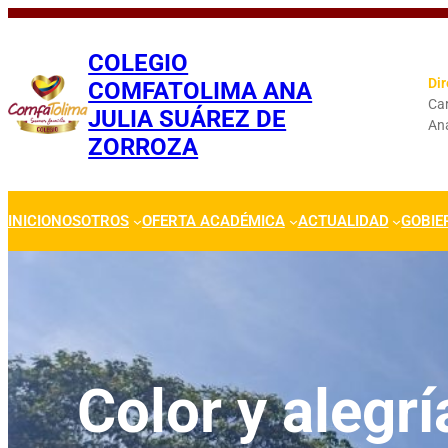
Saltar
al
COLEGIO
contenido
Dir
COMFATOLIMA ANA
Car
JULIA SUÁREZ DE
An
ZORROZA
INICIO
NOSOTROS
OFERTA ACADÉMICA
ACTUALIDAD
GOBIE
Color y alegrí