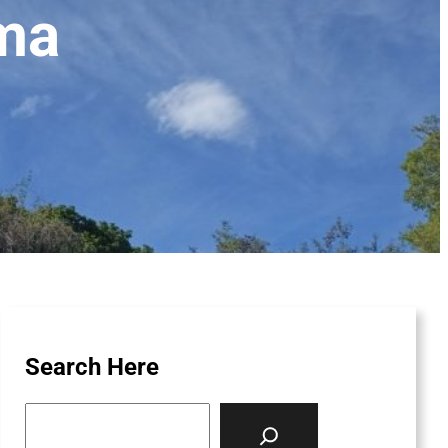
ma
Search Here
S
e