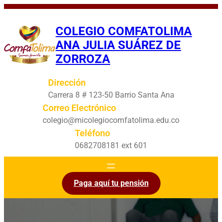
Saltar
al
COLEGIO COMFATOLIMA
contenido
ANA JULIA SUÁREZ DE
ZORROZA
Dirección
Carrera 8 # 123-50 Barrio Santa Ana
Correo Electrónico
colegio@micolegiocomfatolima.edu.co
Teléfono
0682708181 ext 601
Paga aquí tu pensión