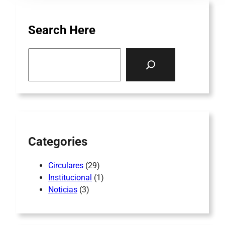
Search Here
S
e
a
r
c
h
Categories
Circulares
(29)
Institucional
(1)
Noticias
(3)