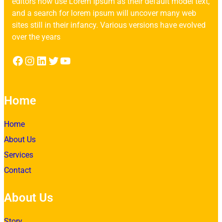
editors now use Lorem Ipsum as their default model text,
and a search for lorem ipsum will uncover many web
sites still in their infancy. Various versions have evolved
over the years
Facebook
Instagram
LinkedIn
Twitter
YouTube
Home
Home
About Us
Services
Contact
About Us
Story