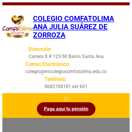
Saltar
al
COLEGIO COMFATOLIMA
contenido
ANA JULIA SUÁREZ DE
ZORROZA
Dirección
Carrera 8 # 123-50 Barrio Santa Ana
Correo Electrónico
colegio@micolegiocomfatolima.edu.co
Teléfono
0682708181 ext 601
Paga aquí tu pensión