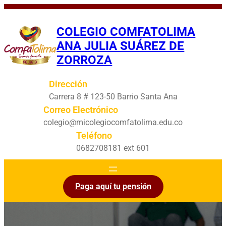
Saltar
al
COLEGIO COMFATOLIMA
contenido
ANA JULIA SUÁREZ DE
ZORROZA
Dirección
Carrera 8 # 123-50 Barrio Santa Ana
Correo Electrónico
colegio@micolegiocomfatolima.edu.co
Teléfono
0682708181 ext 601
Paga aquí tu pensión