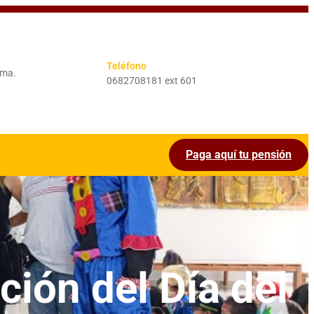
Teléfono
ima.
0682708181 ext 601
Paga aquí tu pensión
ción del Día del