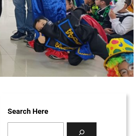
Search Here
S
e