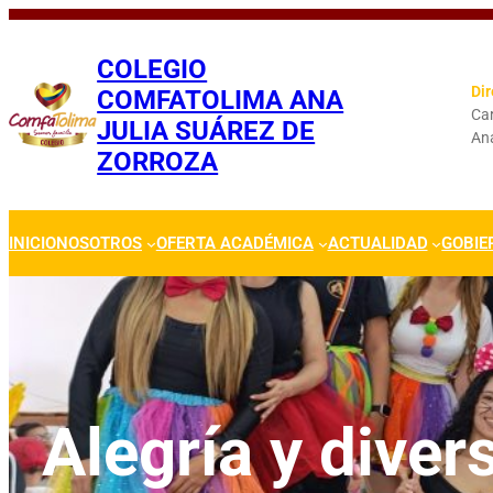
Saltar
al
COLEGIO
contenido
Dir
COMFATOLIMA ANA
Car
JULIA SUÁREZ DE
An
ZORROZA
INICIO
NOSOTROS
OFERTA ACADÉMICA
ACTUALIDAD
GOBIE
Alegría y diver