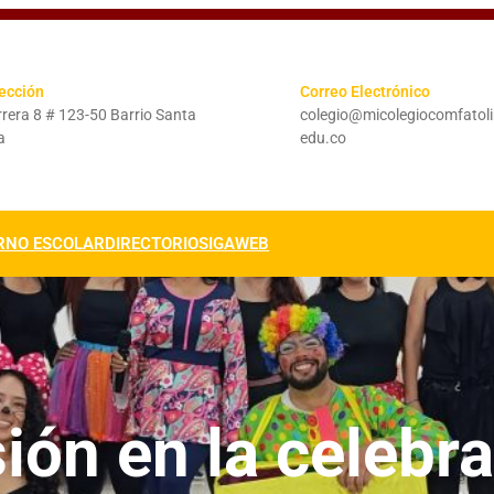
ección
Correo Electrónico
rera 8 # 123-50 Barrio Santa
colegio@micolegiocomfatol
a
edu.co
RNO ESCOLAR
DIRECTORIO
SIGAWEB
sión en la celebra