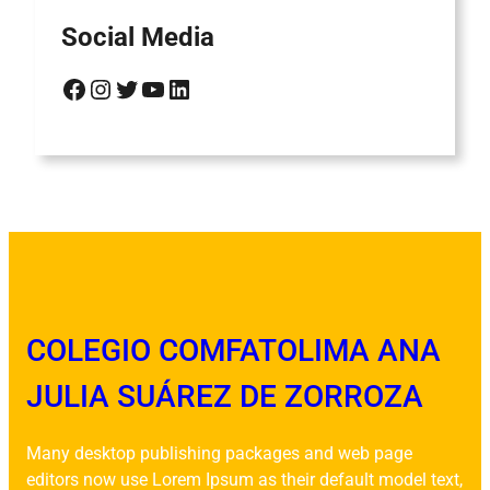
Social Media
Facebook
Instagram
Twitter
YouTube
LinkedIn
COLEGIO COMFATOLIMA ANA
JULIA SUÁREZ DE ZORROZA
Many desktop publishing packages and web page
editors now use Lorem Ipsum as their default model text,