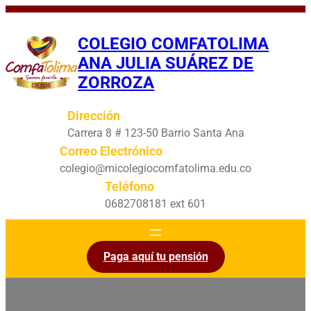
Saltar
al
COLEGIO COMFATOLIMA
contenido
ANA JULIA SUÁREZ DE
ZORROZA
Dirección
Carrera 8 # 123-50 Barrio Santa Ana
Correo Electrónico
colegio@micolegiocomfatolima.edu.co
Teléfono
0682708181 ext 601
Paga aquí tu pensión