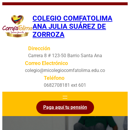
Saltar
al
COLEGIO COMFATOLIMA
contenido
ANA JULIA SUÁREZ DE
ZORROZA
Dirección
Carrera 8 # 123-50 Barrio Santa Ana
Correo Electrónico
colegio@micolegiocomfatolima.edu.co
Teléfono
0682708181 ext 601
Paga aquí tu pensión