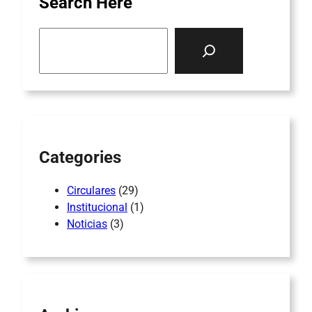
Search Here
S
e
a
r
c
h
Categories
Circulares
(29)
Institucional
(1)
Noticias
(3)